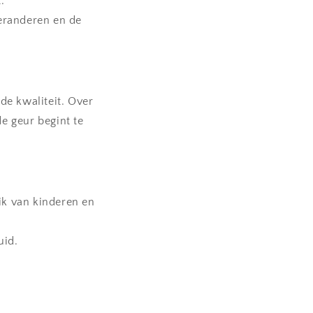
.
veranderen en de
de kwaliteit. Over
 geur begint te
eik van kinderen en
uid.