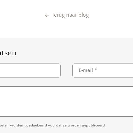
Terug naar blog
atsen
E‑mail
*
oeten worden goedgekeurd voordat ze worden gepubliceerd.