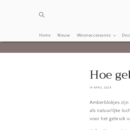
Meteen
naar de
content
Home
Nieuw
Woonaccessoires
Deco
Hoe ge
14 APRIL 2024
Amberblokjes zijn
als natuurlijke luc
voor het gebruik 