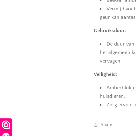
Bewaar amber
Vermijd voch
geur kan aantas
Gebruiksduur:
De duur van 
het algemeen k
vervagen.
Veiligheid:
Amberblokjes
huisdieren.
Zorg ervoor 
Share