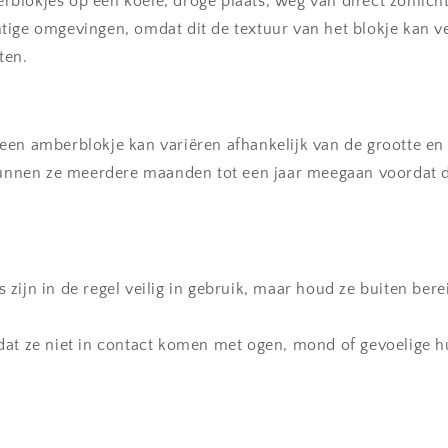
blokjes op een koele, droge plaats, weg van direct zonlicht
tige omgevingen, omdat dit de textuur van het blokje kan 
ten.
een amberblokje kan variëren afhankelijk van de grootte en 
unnen ze meerdere maanden tot een jaar meegaan voordat de
 zijn in de regel veilig in gebruik, maar houd ze buiten ber
dat ze niet in contact komen met ogen, mond of gevoelige h