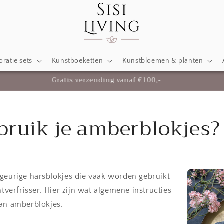
ratie sets
Kunstboeketten
Kunstbloemen & planten
Luxe Woonaccessoires & Decoratie voor Jouw Huis
bruik je amberblokjes?
 geurige harsblokjes die vaak worden gebruikt
htverfrisser. Hier zijn wat algemene instructies
van amberblokjes.