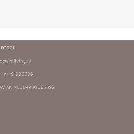
ntact
fo@sisiliving.nl
K nr. 91990696
W nr. NL004930066B92