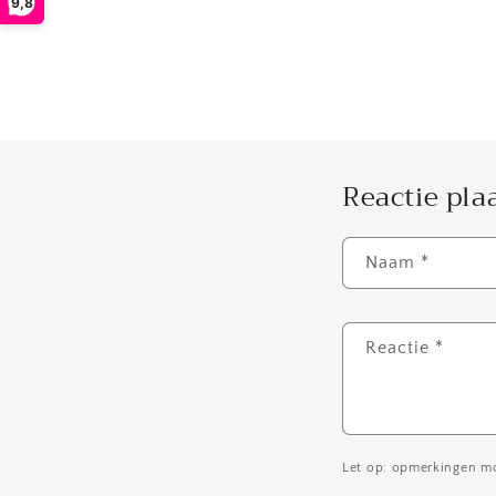
9,8
Reactie pla
Naam
*
Reactie
*
Let op: opmerkingen m