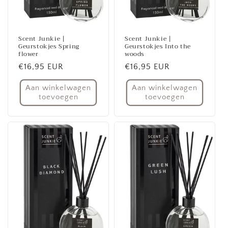
Scent Junkie |
Scent Junkie |
Geurstokjes Spring
Geurstokjes Into the
flower
woods
Normale
€16,95 EUR
Normale
€16,95 EUR
prijs
prijs
Aan winkelwagen
Aan winkelwagen
toevoegen
toevoegen