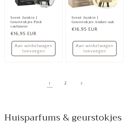
Scent Junkie |
Scent Junkie |
Geurstokjes Pink
Geurstokjes Amber oak
cashmere
Normale
€16,95 EUR
Normale
€16,95 EUR
prijs
prijs
Aan winkelwagen
Aan winkelwagen
toevoegen
toevoegen
1
2
Huisparfums & geurstokjes