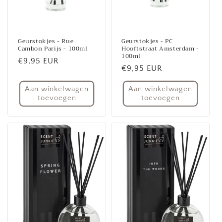
Geurstokjes - Rue
Geurstokjes - PC
Cambon Parijs - 100ml
Hooftstraat Amsterdam -
100ml
Normale
€9,95 EUR
Normale
€9,95 EUR
prijs
prijs
Aan winkelwagen
Aan winkelwagen
toevoegen
toevoegen