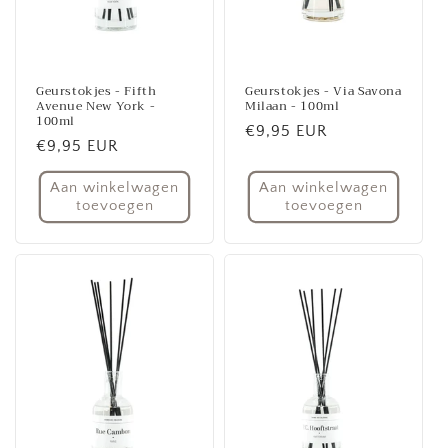
Geurstokjes - Fifth
Geurstokjes - Via Savona
Avenue New York -
Milaan - 100ml
100ml
Normale
€9,95 EUR
Normale
€9,95 EUR
prijs
prijs
Aan winkelwagen
Aan winkelwagen
toevoegen
toevoegen