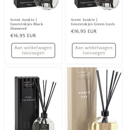
Scent Junkie |
Scent Junkie |
Geurstokjes Black
Geurstokjes Green Lush
Diamond
Normale
€16,95 EUR
Normale
€16,95 EUR
prijs
prijs
Aan winkelwagen
Aan winkelwagen
toevoegen
toevoegen