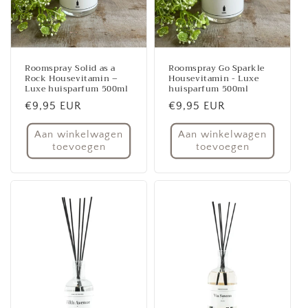
Roomspray Solid as a
Roomspray Go Sparkle
Rock Housevitamin –
Housevitamin - Luxe
Luxe huisparfum 500ml
huisparfum 500ml
Normale
€9,95 EUR
Normale
€9,95 EUR
prijs
prijs
Aan winkelwagen
Aan winkelwagen
toevoegen
toevoegen