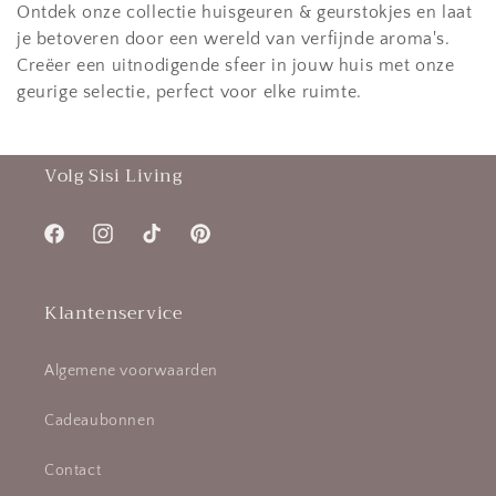
Ontdek onze collectie huisgeuren & geurstokjes en laat
je betoveren door een wereld van verfijnde aroma's.
Creëer een uitnodigende sfeer in jouw huis met onze
geurige selectie, perfect voor elke ruimte.
Volg Sisi Living
Facebook
Instagram
TikTok
Pinterest
Klantenservice
Algemene voorwaarden
Cadeaubonnen
Contact