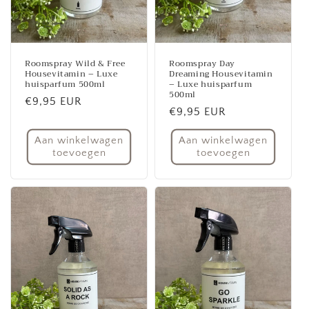
Roomspray Wild & Free
Roomspray Day
Housevitamin – Luxe
Dreaming Housevitamin
huisparfum 500ml
– Luxe huisparfum
500ml
Normale
€9,95 EUR
Normale
€9,95 EUR
prijs
prijs
Aan winkelwagen
Aan winkelwagen
toevoegen
toevoegen