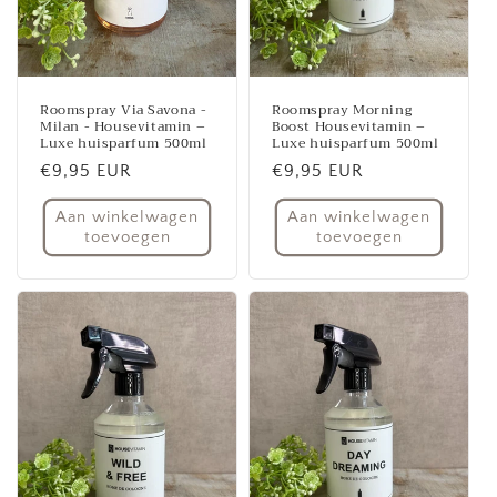
Roomspray Via Savona -
Roomspray Morning
Milan - Housevitamin –
Boost Housevitamin –
Luxe huisparfum 500ml
Luxe huisparfum 500ml
Normale
€9,95 EUR
Normale
€9,95 EUR
prijs
prijs
Aan winkelwagen
Aan winkelwagen
toevoegen
toevoegen