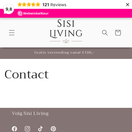
Meteen
×
121
Reviews
naar de
9,8
content
Winkelwagen
Gratis verzending vanaf €100,-
Contact
Volg Sisi Living
Facebook
Instagram
TikTok
Pinterest