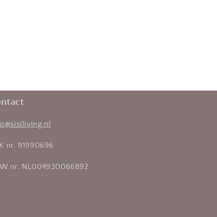
ntact
fo@sisiliving.nl
K nr. 91990696
W nr. NL004930066B92