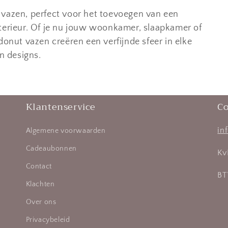
 vazen, perfect voor het toevoegen van een
nterieur. Of je nu jouw woonkamer, slaapkamer of
donut vazen creëren een verfijnde sfeer in elke
en designs.
Klantenservice
Co
in
Algemene voorwaarden
Cadeaubonnen
Kv
Contact
BT
Klachten
Over ons
Privacybeleid