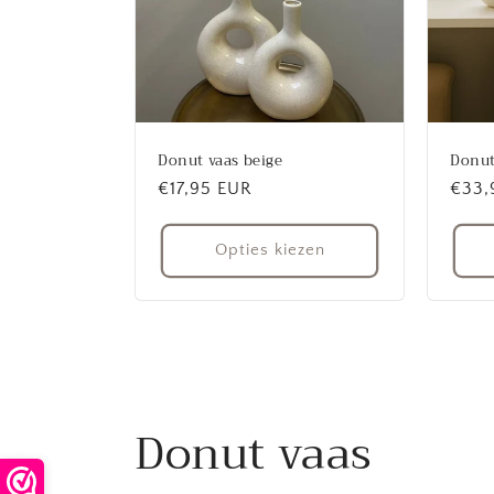
Donut vaas beige
Donut
Normale
€17,95 EUR
Norm
€33,
prijs
prijs
Opties kiezen
Donut vaas