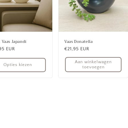
 Vaas Japandi
Vaas Donatella
ale
95 EUR
Normale
€21,95 EUR
prijs
Aan winkelwagen
Opties kiezen
toevoegen