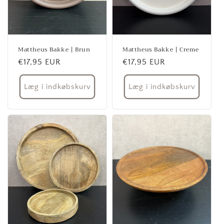
Mattheus Bakke | Brun
Mattheus Bakke | Creme
Normalpris
€17,95 EUR
Normalpris
€17,95 EUR
Læg i indkøbskurv
Læg i indkøbskurv