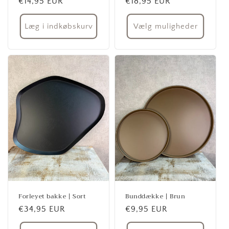
Normalpris
€14,95 EUR
Normalpris
€18,95 EUR
Læg i indkøbskurv
Vælg muligheder
Forleyet bakke | Sort
Bunddække | Brun
Normalpris
€34,95 EUR
Normalpris
€9,95 EUR