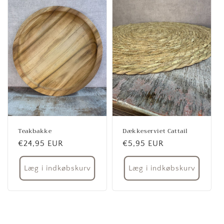
Teakbakke
Dækkeserviet Cattail
Normalpris
€24,95 EUR
Normalpris
€5,95 EUR
Læg i indkøbskurv
Læg i indkøbskurv