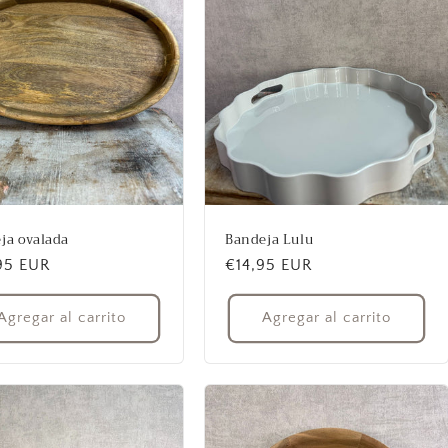
ja ovalada
Bandeja Lulu
io
95 EUR
Precio
€14,95 EUR
ual
habitual
Agregar al carrito
Agregar al carrito