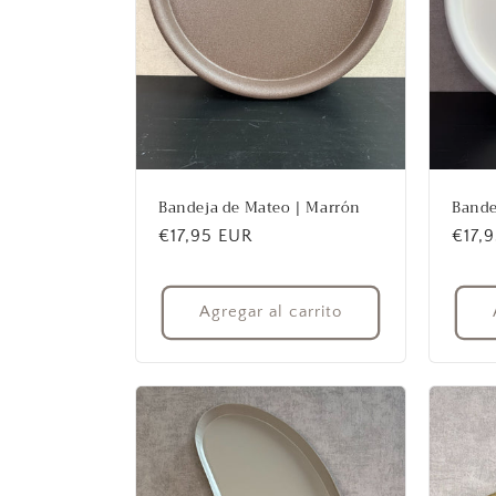
Bandeja de Mateo | Marrón
Bande
Precio
€17,95 EUR
Prec
€17,
habitual
habit
Agregar al carrito