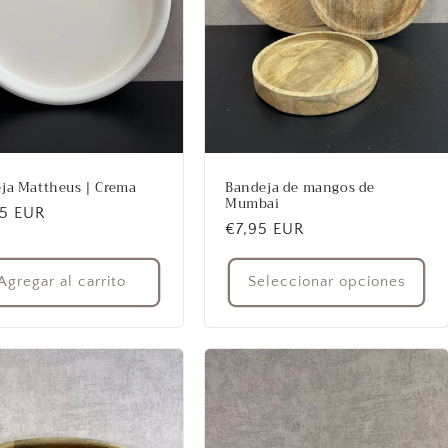
ja Mattheus | Crema
Bandeja de mangos de
Mumbai
io
95 EUR
Precio
€7,95 EUR
ual
habitual
Agregar al carrito
Seleccionar opciones