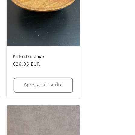
Plato de mango
Precio
€26,95 EUR
habitual
Agregar al carrito