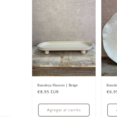
Bandeja Manon | Beige
Bande
Precio
€8,95 EUR
Prec
€6,9
habitual
habit
Agregar al carrito