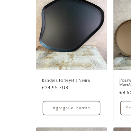
Bandeja Forleyet | Negra
Posav
Marr
Precio
€34,95 EUR
Prec
€9,9
habitual
habit
Agregar al carrito
Se