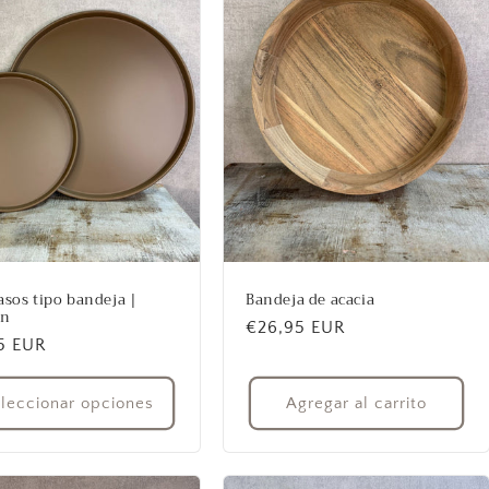
asos tipo bandeja |
Bandeja de acacia
ón
Precio
€26,95 EUR
io
5 EUR
habitual
ual
leccionar opciones
Agregar al carrito