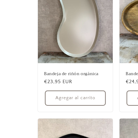
Bandeja de riñón orgánica
Bande
Precio
€23,95 EUR
Prec
€24,
habitual
habit
Agregar al carrito