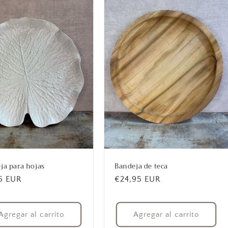
ja para hojas
Bandeja de teca
io
5 EUR
Precio
€24,95 EUR
ual
habitual
Agregar al carrito
Agregar al carrito