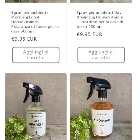
Spray per ambienti
Spray per ambienti Day
Morning Boost
Dreaming Housevitamin
Housevitamin –
– Profumo per la casa di
Fragranza di lusso per la
lusso 500 ml
casa 500 ml
Prezzo
€9,95 EUR
Prezzo
€9,95 EUR
di
di
listino
Aggiungi al
Aggiungi al
listino
carrello
carrello