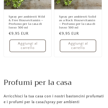
Spray per ambienti Wild
Spray per ambienti Solid
& Free Housevitamin –
as a Rock Housevitamin
Profumo per la casa di
– Profumo per la casa di
lusso 500 ml
lusso 500 ml
Prezzo
€9,95 EUR
Prezzo
€9,95 EUR
di
di
Aggiungi al
Aggiungi al
listino
listino
carrello
carrello
Profumi per la casa
Arricchisci la tua casa con i nostri bastoncini profumati
e i profumi per la casa/spray per ambienti