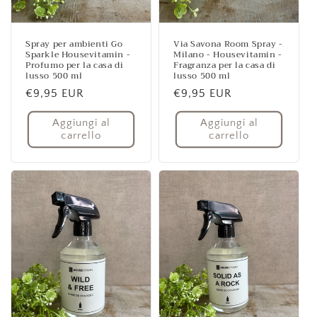
Spray per ambienti Go
Via Savona Room Spray -
Sparkle Housevitamin -
Milano - Housevitamin -
Profumo per la casa di
Fragranza per la casa di
lusso 500 ml
lusso 500 ml
Prezzo
€9,95 EUR
Prezzo
€9,95 EUR
di
di
Aggiungi al
Aggiungi al
listino
listino
carrello
carrello