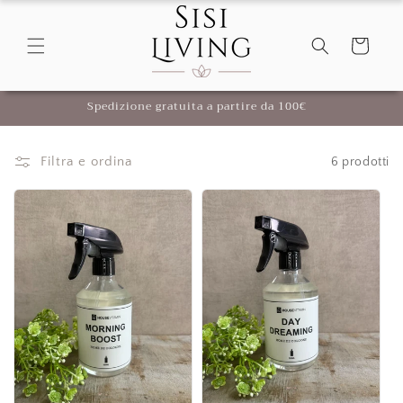
Vai
direttamente
ai contenuti
Carrello
Spedizione gratuita a partire da 100€
Filtra e ordina
6 prodotti