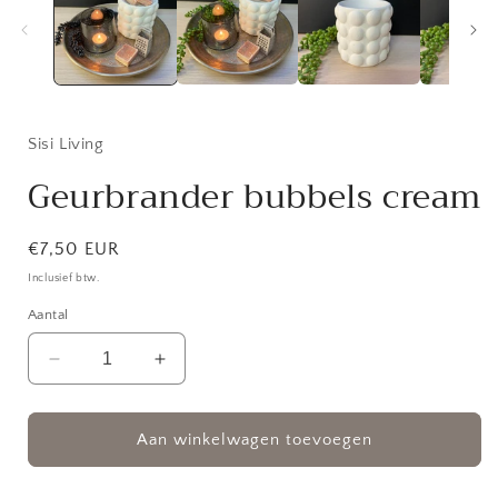
modaal
Sisi Living
Geurbrander bubbels cream
Normale
€7,50 EUR
prijs
Inclusief btw.
Aantal
Aantal
Aantal
verlagen
verhogen
voor
voor
Geurbrander
Geurbrander
Aan winkelwagen toevoegen
bubbels
bubbels
cream
cream