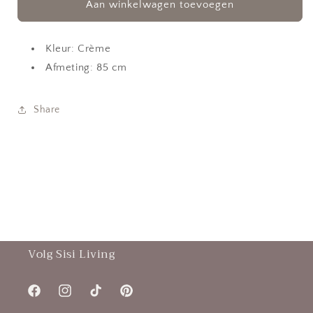
Kunstbloem
Kunstbloem
Aan winkelwagen toevoegen
Campanula
Campanula
Crème
Crème
Kleur: Crème
Afmeting: 85 cm
Share
Volg Sisi Living
Facebook
Instagram
TikTok
Pinterest