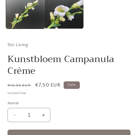
modaal
Sisi Living
Kunstbloem Campanula
Crème
Normale
Aanbiedingsprijs
€7,50 EUR
Sale
€10,95 EUR
prijs
Inclusief btw.
Aantal
Aantal
Aantal
verlagen
verhogen
voor
voor