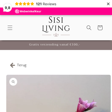
Meteen
×
121
Reviews
naar de
9,8
content
Winkelwagen
Gratis verzending vanaf €100,-
Terug
Ga direct naar
productinformatie