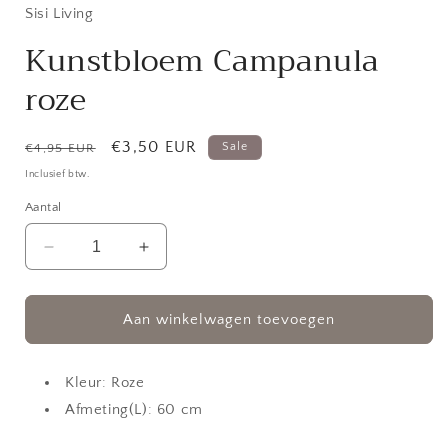
in
Sisi Living
modaal
Kunstbloem Campanula
roze
Normale
Aanbiedingsprijs
€3,50 EUR
Sale
€4,95 EUR
prijs
Inclusief btw.
Aantal
Aantal
Aantal
verlagen
verhogen
voor
voor
Kunstbloem
Kunstbloem
Aan winkelwagen toevoegen
Campanula
Campanula
roze
roze
Kleur: Roze
Afmeting(L): 60 cm