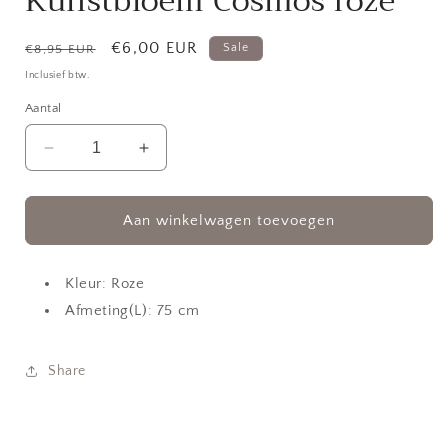
Kunstbloem Cosmos roze
Normale
Aanbiedingsprijs
€6,00 EUR
Sale
€8,95 EUR
prijs
Inclusief btw.
Aantal
Aantal
Aantal
verlagen
verhogen
voor
voor
Kunstbloem
Kunstbloem
Aan winkelwagen toevoegen
Cosmos
Cosmos
roze
roze
Kleur: Roze
Afmeting(L): 75 cm
Share