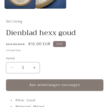
Sisi Living
Dienblad hexx goud
Normale
Aanbiedingsprijs
€12,00 EUR
Sale
€24,95 EUR
prijs
Inclusief btw.
Aantal
Aantal
Aantal
verlagen
verhogen
voor
voor
Dienblad
Dienblad
Aan winkelwagen toevoegen
hexx
hexx
goud
goud
Kleur: Goud
Materiaal: Metaal