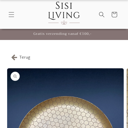
Meteen
naar de
content
Winkelwagen
Gratis verzending vanaf €100,-
Terug
Ga direct naar
productinformatie