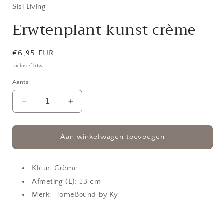
in
Sisi Living
modaal
Erwtenplant kunst crème
Normale
€6,95 EUR
prijs
Inclusief btw.
Aantal
Aantal
Aantal
verlagen
verhogen
voor
voor
Erwtenplant
Erwtenplant
Aan winkelwagen toevoegen
kunst
kunst
crème
crème
Kleur: Crème
Afmeting (L): 33 cm
Merk: HomeBound by Ky