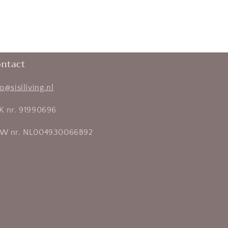
ntact
fo@sisiliving.nl
K nr. 91990696
W nr. NL004930066B92