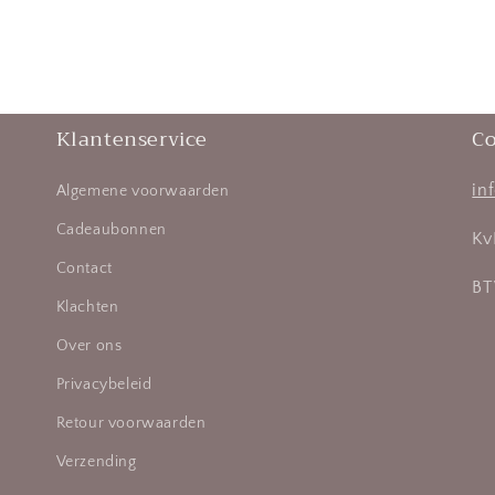
Klantenservice
Co
in
Algemene voorwaarden
Cadeaubonnen
Kv
Contact
BT
Klachten
Over ons
Privacybeleid
Retour voorwaarden
Verzending