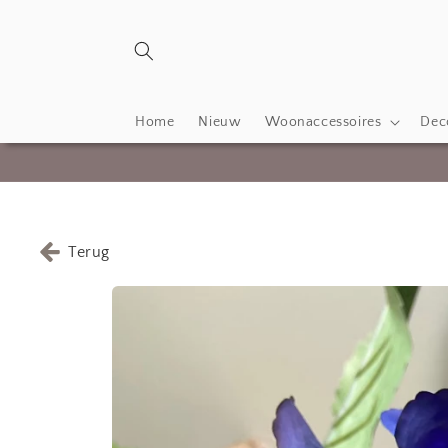
Meteen
naar de
content
Home
Nieuw
Woonaccessoires
Deco
Terug
Ga direct naar
productinformatie