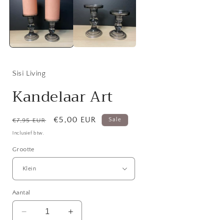
modaal
Sisi Living
Kandelaar Art
Normale
Aanbiedingsprijs
€5,00 EUR
Sale
€7,95 EUR
prijs
Inclusief btw.
Grootte
Aantal
Aantal
Aantal