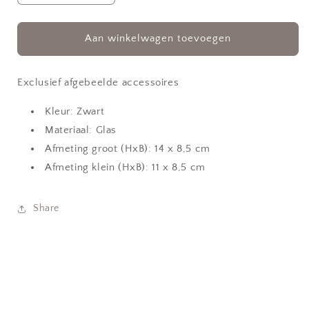
verlagen
verhogen
voor
voor
Kandelaar
Kandelaar
Aan winkelwagen toevoegen
Art
Art
Exclusief afgebeelde accessoires
Kleur: Zwart
Materiaal: Glas
Afmeting groot (HxB): 14 x 8,5 cm
Afmeting klein (HxB): 11 x 8,5 cm
Share