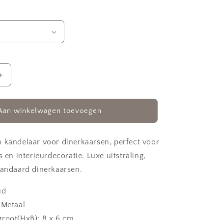
Aantal
verhogen
voor
Kandelaar
Aan winkelwagen toevoegen
goud
 kandelaar voor dinerkaarsen, perfect voor
s en interieurdecoratie. Luxe uitstraling,
tandaard dinerkaarsen.
ud
 Metaal
groot(HxB): 8 x 6 cm