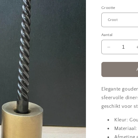
Grootte
Aantal
Aantal
verlagen
voor
Kandelaar
goud
Elegante gouden
sfeervolle diner
geschikt voor s
Kleur: Go
Materiaal:
Afmeting 