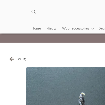
Meteen
naar de
content
Home
Nieuw
Woonaccessoires
Deco
Terug
Ga direct naar
productinformatie