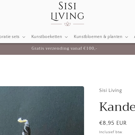
ratie sets
Kunstboeketten
Kunstbloemen & planten
Gratis verzending vanaf €100,-
Sisi Living
Kande
Normale
€8,95 EUR
prijs
Inclusief btw.