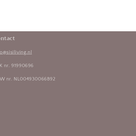
ntact
fo@sisiliving.nl
K nr. 91990696
W nr. NL004930066B92