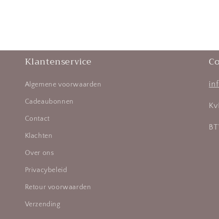
Klantenservice
Co
in
Algemene voorwaarden
Cadeaubonnen
Kv
Contact
BT
Klachten
Over ons
Privacybeleid
Retour voorwaarden
Verzending