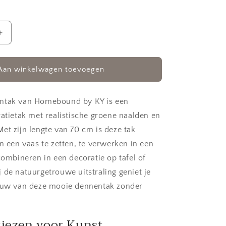
Aantal
verhogen
voor
Kunst
Aan winkelwagen toevoegen
dennentak
ntak van Homebound by KY is een
ratietak met realistische groene naalden en
et zijn lengte van 70 cm is deze tak
n een vaas te zetten, te verwerken in een
combineren in een decoratie op tafel of
 de natuurgetrouwe uitstraling geniet je
ieuw van deze mooie dennentak zonder
iezen voor Kunst