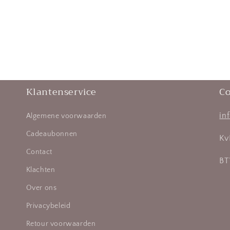
Klantenservice
Co
in
Algemene voorwaarden
Cadeaubonnen
Kv
Contact
BT
Klachten
Over ons
Privacybeleid
Retour voorwaarden