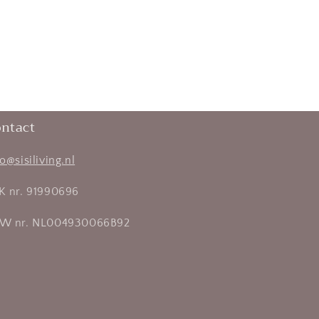
ntact
fo@sisiliving.nl
K nr. 91990696
W nr. NL004930066B92