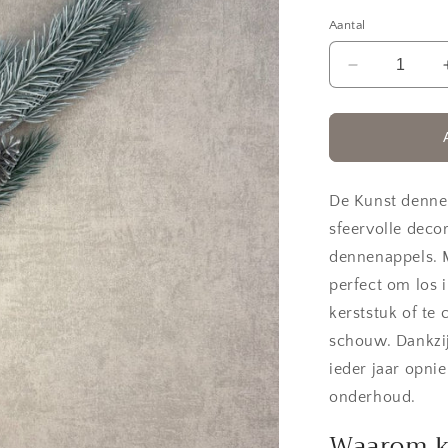
Aantal
Aantal
verlagen
voor
Kunst
dennentak
De Kunst denne
sfeervolle deco
dennenappels. M
perfect om los i
kerststuk of te 
schouw. Dankzij
ieder jaar opn
onderhoud.
Waarom k