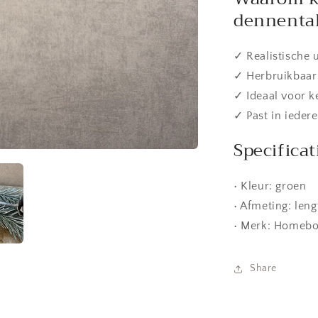
dennenta
✓ Realistische 
✓ Herbruikbaar
✓ Ideaal voor k
✓ Past in iedere
Specificat
• Kleur: groen
• Afmeting: len
• Merk: Homeb
Share