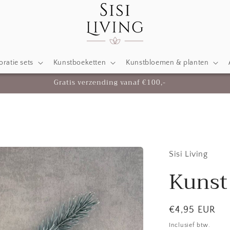
ratie sets
Kunstboeketten
Kunstbloemen & planten
Gratis verzending vanaf €100,-
Sisi Living
Kunst
Normale
€4,95 EUR
prijs
Inclusief btw.