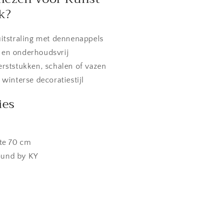
k?
uitstraling met dennenappels
 en onderhoudsvrij
erststukken, schalen of vazen
 winterse decoratiestijl
ies
gte 70 cm
ound by KY