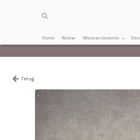
Meteen
naar de
content
Home
Nieuw
Woonaccessoires
Deco
Terug
Ga direct naar
productinformatie