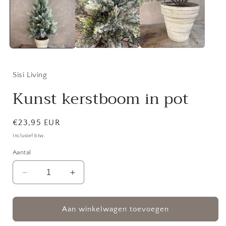
modaal
Sisi Living
Kunst kerstboom in pot
Normale
€23,95 EUR
prijs
Inclusief btw.
Aantal
Aantal
Aantal
verlagen
verhogen
voor
voor
Kunst
Kunst
Aan winkelwagen toevoegen
kerstboom
kerstboom