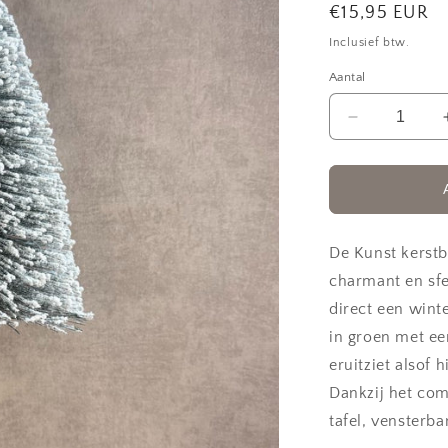
Normale
€15,95 EUR
prijs
Inclusief btw.
Aantal
Aantal
verlagen
voor
Kunst
kerstboom
|
Snow
De Kunst kerst
charmant en sfe
direct een winte
in groen met ee
eruitziet alsof 
Dankzij het com
tafel, vensterban