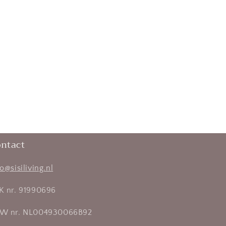
ntact
fo@sisiliving.nl
K nr. 91990696
W nr. NL004930066B92