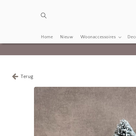
Meteen
naar de
content
Home
Nieuw
Woonaccessoires
Deco
Terug
Ga direct naar
productinformatie