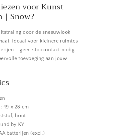
iezen voor Kunst
m | Snow?
uitstraling door de sneeuwlook
at, ideaal voor kleinere ruimtes
erijen – geen stopcontact nodig
feervolle toevoeging aan jouw
ies
oen
): 49 x 28 cm
ststof, hout
ound by KY
A batterijen (excl.)