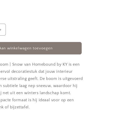
Aantal
verhogen
voor
Kunst
Aan winkelwagen toevoegen
kerstboom
|
Snow
boom | Snow van Homebound by KY is een
ervol decoratiestuk dat jouw interieur
rse uitstraling geeft. De boom is uitgevoerd
n subtiele laag nep sneeuw, waardoor hij
hij net uit een winters landschap komt.
pacte formaat is hij ideaal voor op een
k of bijzettafel.