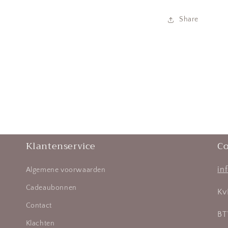
Share
Klantenservice
Co
in
Algemene voorwaarden
Cadeaubonnen
Kv
Contact
BT
Klachten