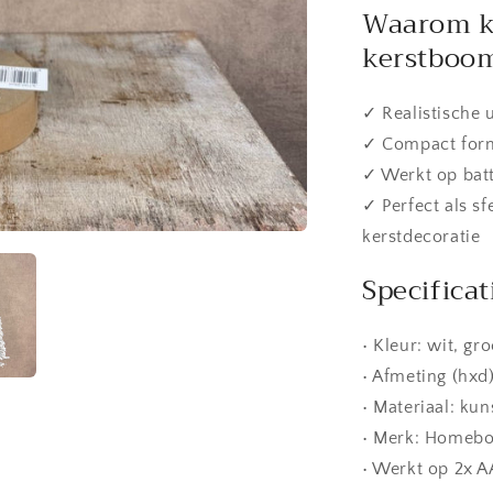
Waarom k
kerstboo
✓ Realistische 
✓ Compact forma
✓ Werkt op batt
✓ Perfect als s
kerstdecoratie
Specificat
• Kleur: wit, gr
• Afmeting (hxd
• Materiaal: kun
• Merk: Homeb
• Werkt op 2x AA