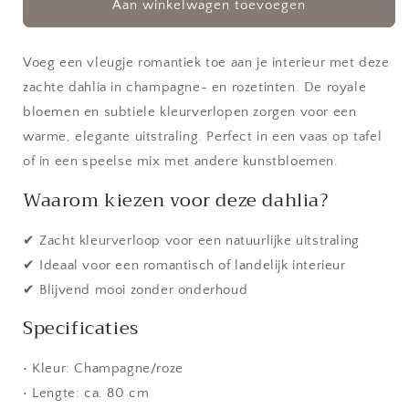
Kunstbloem
Kunstbloem
Aan winkelwagen toevoegen
Dahlia
Dahlia
|
|
champagne/roze
champagne/roze
Voeg een vleugje romantiek toe aan je interieur met deze
zachte dahlia in champagne- en rozetinten. De royale
bloemen en subtiele kleurverlopen zorgen voor een
warme, elegante uitstraling. Perfect in een vaas op tafel
of in een speelse mix met andere kunstbloemen.
Waarom kiezen voor deze dahlia?
✔ Zacht kleurverloop voor een natuurlijke uitstraling
✔ Ideaal voor een romantisch of landelijk interieur
✔ Blijvend mooi zonder onderhoud
Specificaties
• Kleur: Champagne/roze
• Lengte: ca. 80 cm