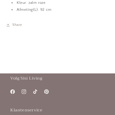
roze
roze
Kleur: zalm roze
Afmeting(L): 92 cm
Share
Volg Sisi Living
Facebook
Instagram
TikTok
Pinterest
Klantenservice