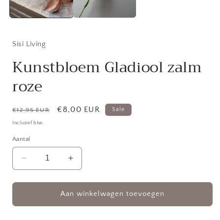
Sisi Living
Kunstbloem Gladiool zalm
roze
Normale
Aanbiedingsprijs
€8,00 EUR
Sale
€12,95 EUR
prijs
Inclusief btw.
Aantal
Aantal
Aantal
verlagen
verhogen
voor
voor
Kunstbloem
Kunstbloem
Aan winkelwagen toevoegen
Gladiool
Gladiool
zalm
zalm