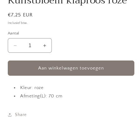
Kunstbloem klaproos roze
Normale
€7,25 EUR
prijs
Inclusief btw.
Aantal
Aantal
Aantal
verlagen
verhogen
voor
voor
Kunstbloem
Kunstbloem
Aan winkelwagen toevoegen
klaproos
klaproos
roze
roze
Kleur: roze
Afmeting(L): 70 cm
Share