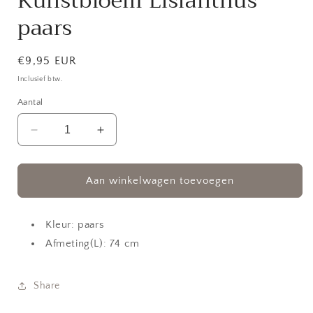
Kunstbloem Lisianthus
paars
Normale
€9,95 EUR
prijs
Inclusief btw.
Aantal
Aantal
Aantal
verlagen
verhogen
voor
voor
Kunstbloem
Kunstbloem
Aan winkelwagen toevoegen
Lisianthus
Lisianthus
paars
paars
Kleur: paars
Afmeting(L): 74 cm
Share