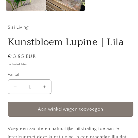
Sisi Living
Kunstbloem Lupine | Lila
Normale
€13,95 EUR
prijs
Inclusief btw.
Aantal
Aantal
Aantal
verlagen
verhogen
voor
voor
Kunstbloem
Kunstbloem
Aan winkelwagen toevoegen
Lupine
Lupine
|
|
Lila
Lila
Voeg een zachte en natuurlijke uitstraling toe aan je
interieur met deze kunstlupine in een prachtige lila tint.