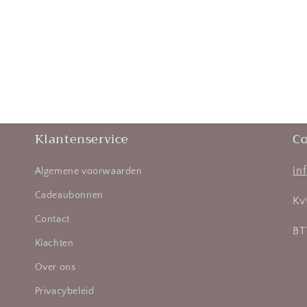
Klantenservice
Co
in
Algemene voorwaarden
Cadeaubonnen
Kv
Contact
BT
Klachten
Over ons
Privacybeleid