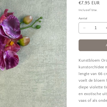
Normale
€7,95 EUR
prijs
Inclusief btw.
Aantal
Aantal
verlagen
voor
kunstbloem
Orchidee
|
Real
Kunstbloem Orch
touch
kunstorchidee m
Violet
lengte van 66 c
voelt de bloem 
diepe violette t
en exotische uit
vaas of als ond