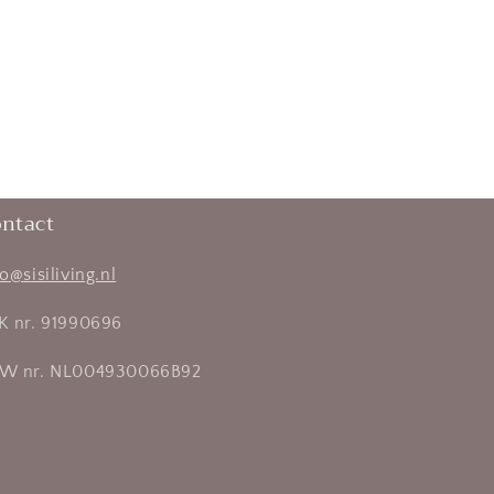
ntact
fo@sisiliving.nl
K nr. 91990696
W nr. NL004930066B92