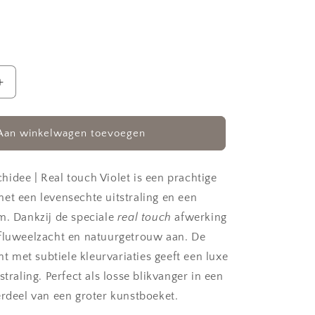
Aantal
verhogen
voor
kunstbloem
Aan winkelwagen toevoegen
Orchidee
|
Real
idee | Real touch Violet is een prachtige
touch
et een levensechte uitstraling en een
Violet
m. Dankzij de speciale
real touch
afwerking
fluweelzacht en natuurgetrouw aan. De
int met subtiele kleurvariaties geeft een luxe
straling. Perfect als losse blikvanger in een
erdeel van een groter kunstboeket.