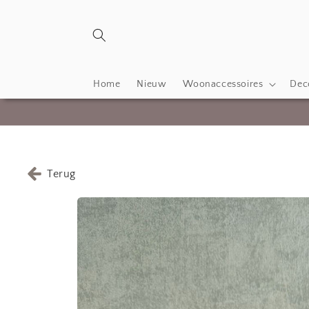
Meteen
naar de
content
Home
Nieuw
Woonaccessoires
Deco
Terug
Ga direct naar
productinformatie