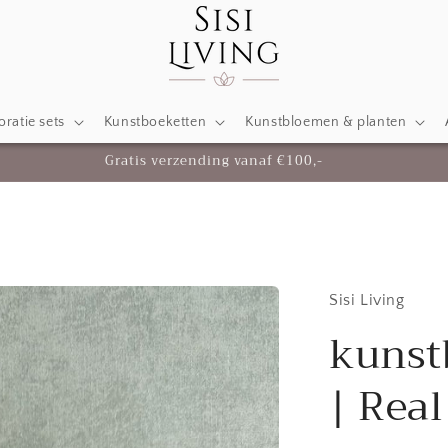
ratie sets
Kunstboeketten
Kunstbloemen & planten
Gratis verzending vanaf €100,-
Sisi Living
kunst
| Real