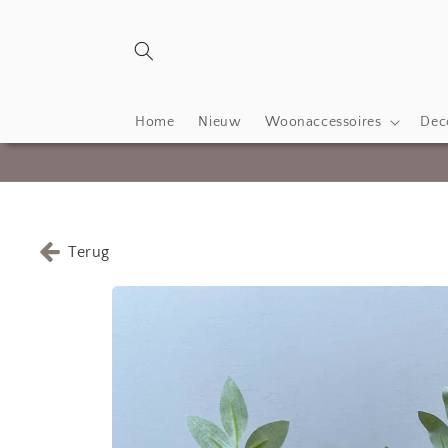
Meteen
naar de
content
Home
Nieuw
Woonaccessoires
Deco
Terug
Ga direct naar
productinformatie