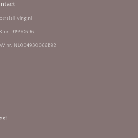
ntact
fo@sisiliving.nl
K nr. 91990696
W nr. NL004930066B92
es!