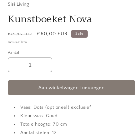
in
Sisi Living
modaal
Kunstboeket Nova
Normale
Aanbiedingsprijs
€60,00 EUR
Sale
€79,95 EUR
prijs
Inclusief btw.
Aantal
Aantal
Aantal
verlagen
verhogen
voor
voor
Kunstboeket
Kunstboeket
Aan winkelwagen toevoegen
Nova
Nova
Vaas: Dots (optioneel) exclusief
Kleur vaas: Goud
Totale hoogte: 70 cm
Aantal stelen: 12