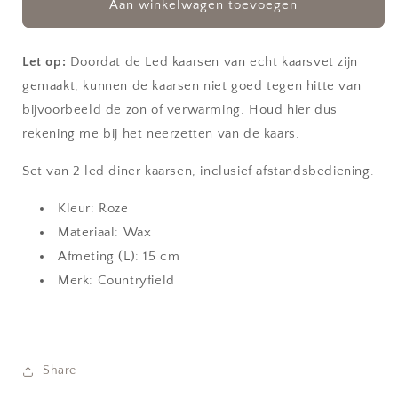
Led
Led
Aan winkelwagen toevoegen
dinerkaars
dinerkaars
roze
roze
small
small
Let op:
Doordat de Led kaarsen van echt kaarsvet zijn
|
|
gemaakt, kunnen de kaarsen niet goed tegen hitte van
set
set
bijvoorbeeld de zon of verwarming. Houd hier dus
van
van
rekening me bij het neerzetten van de kaars.
2
2
Set van 2 led diner kaarsen, inclusief afstandsbediening.
Kleur: Roze
Materiaal: Wax
Afmeting (L): 15 cm
Merk: Countryfield
Share