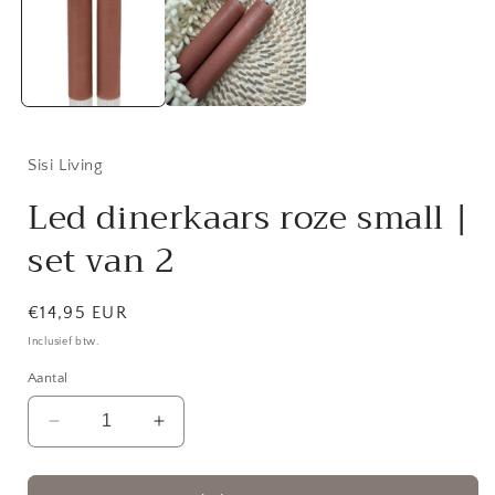
Sisi Living
Led dinerkaars roze small |
set van 2
Normale
€14,95 EUR
prijs
Inclusief btw.
Aantal
Aantal
Aantal
verlagen
verhogen
voor
voor