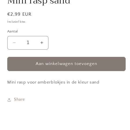
Mini rasp sand
Normale
€2,99 EUR
prijs
Inclusief btw.
Aantal
Aantal
Aantal
verlagen
verhogen
voor
voor
Mini
Mini
Aan winkelwagen toevoegen
rasp
rasp
sand
sand
Mini rasp voor amberblokjes in de kleur sand
Share