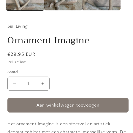
Sisi Living
Ornament Imagine
Normale
€29,95 EUR
prijs
Inclusief btw.
Aantal
Aantal
Aantal
verlagen
verhogen
voor
voor
Ornament
Ornament
Aan winkelwagen toevoegen
Imagine
Imagine
Het ornament Imagine is een sfeervol en artistiek
decoratieobject met een abstracte, menselijke vorm. De