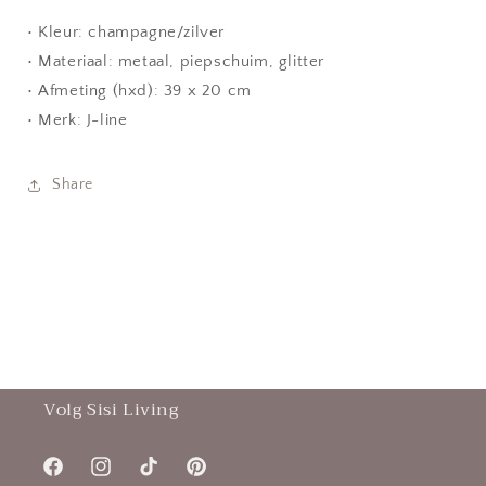
• Kleur: champagne/zilver
• Materiaal: metaal, piepschuim, glitter
• Afmeting (hxd): 39 x 20 cm
• Merk: J-line
Share
Volg Sisi Living
Facebook
Instagram
TikTok
Pinterest