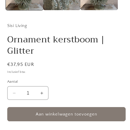
Sisi Living
Ornament kerstboom |
Glitter
Normale
€37,95 EUR
prijs
Inclusief btw.
Aantal
Aantal
Aantal
verlagen
verhogen
voor
voor
Ornament
Ornament
Aan winkelwagen toevoegen
kerstboom
kerstboom
|
|