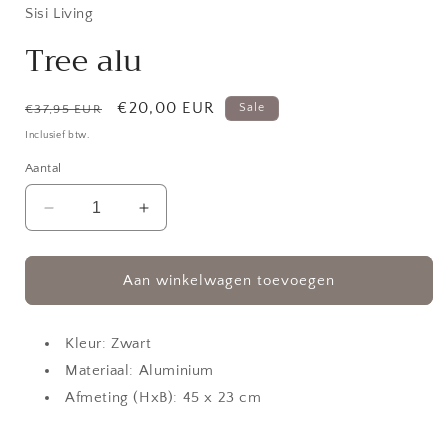
in
Sisi Living
modaal
Tree alu
Normale
Aanbiedingsprijs
€20,00 EUR
Sale
€37,95 EUR
prijs
Inclusief btw.
Aantal
Aantal
Aantal
verlagen
verhogen
voor
voor
Tree
Tree
Aan winkelwagen toevoegen
alu
alu
Kleur: Zwart
Materiaal: Aluminium
Afmeting (HxB): 45 x 23 cm