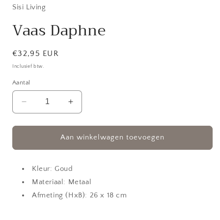
in
Sisi Living
modaal
Vaas Daphne
Normale
€32,95 EUR
prijs
Inclusief btw.
Aantal
Aantal
Aantal
verlagen
verhogen
voor
voor
Vaas
Vaas
Aan winkelwagen toevoegen
Daphne
Daphne
Kleur: Goud
Materiaal: Metaal
Afmeting (HxB): 26 x 18 cm