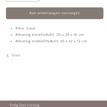
verlagen
verhogen
voor
voor
Vaas
Vaas
Aan winkelwagen toevoegen
Jada
Jada
Inga
Inga
goud
goud
Kleur: Goud
Afmeting klein(HxBxD): 20 x 24 x 10 cm
Afmeting middel(HxBxD): 26 x 32 x 12 cm
Share
Volg Sisi Living