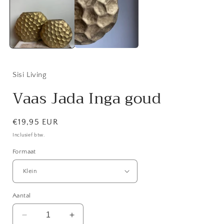
modaal
Sisi Living
Vaas Jada Inga goud
Normale
€19,95 EUR
prijs
Inclusief btw.
Formaat
Aantal
Aantal
Aantal