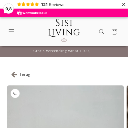
Meteen
×
121
Reviews
naar de
9,8
content
Winkelwagen
Gratis verzending vanaf €100,-
Terug
Ga direct naar
productinformatie