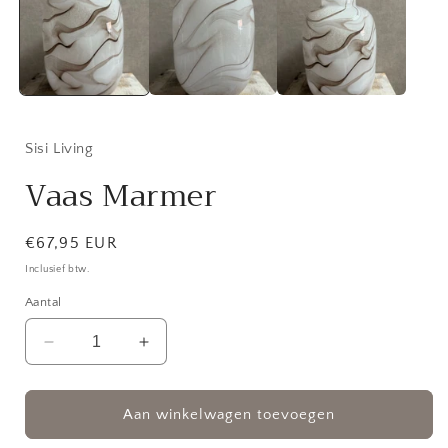
modaal
Sisi Living
Vaas Marmer
Normale
€67,95 EUR
prijs
Inclusief btw.
Aantal
Aantal
Aantal
verlagen
verhogen
voor
voor
Vaas
Vaas
Aan winkelwagen toevoegen
Marmer
Marmer