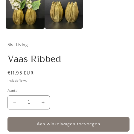
modaal
Sisi Living
Vaas Ribbed
Normale
€11,95 EUR
prijs
Inclusief btw.
Aantal
Aantal
Aantal
verlagen
verhogen
voor
voor
Vaas
Vaas
Aan winkelwagen toevoegen
Ribbed
Ribbed