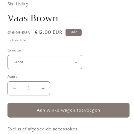
in
Sisi Living
modaal
Vaas Brown
Normale
Aanbiedingsprijs
€12,00 EUR
Sale
€16,95 EUR
prijs
Inclusief btw.
Grootte
Aantal
Aantal
Aantal
verlagen
verhogen
voor
voor
Vaas
Vaas
Aan winkelwagen toevoegen
Brown
Brown
Exclusief afgebeelde accessoires