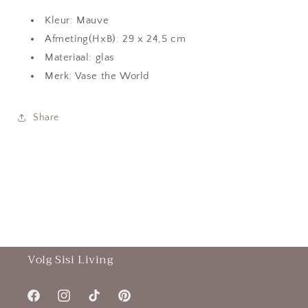
S
S
mauve
mauve
Kleur: Mauve
Afmeting(HxB): 29 x 24,5 cm
Materiaal: glas
Merk: Vase the World
Share
Volg Sisi Living
Facebook
Instagram
TikTok
Pinterest