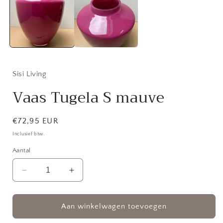
modaal
Sisi Living
Vaas Tugela S mauve
Normale
€72,95 EUR
prijs
Inclusief btw.
Aantal
Aantal
Aantal
verlagen
verhogen
voor
voor
Vaas
Vaas
Aan winkelwagen toevoegen
Tugela
Tugela