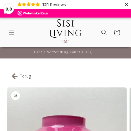
Meteen
×
121
Reviews
naar de
9,8
content
Winkelwagen
Gratis verzending vanaf €100,-
Terug
Ga direct naar
productinformatie