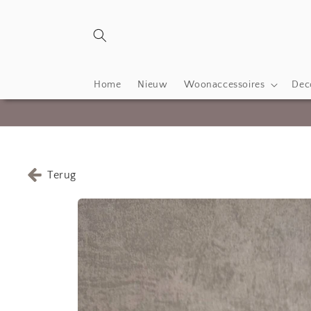
Meteen
naar de
content
Home
Nieuw
Woonaccessoires
Deco
Terug
Ga direct naar
productinformatie