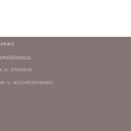
ntact
fo@sisiliving.nl
K nr. 91990696
W nr. NL004930066B92