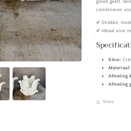
gloed geeft. Ve
combineren voo
✔ Strakke, mod
✔ Ideaal voor e
Specificat
Kleur:
Crè
Materiaal:
Afmeting k
Afmeting 
Share