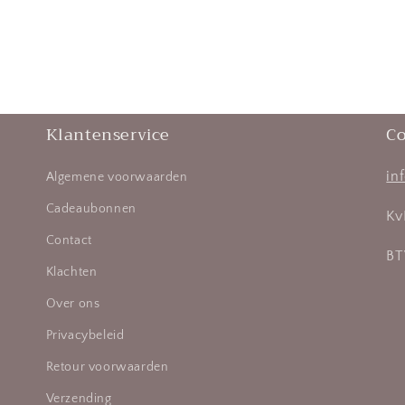
Klantenservice
Co
in
Algemene voorwaarden
Cadeaubonnen
Kv
Contact
BT
Klachten
Over ons
Privacybeleid
Retour voorwaarden
Verzending