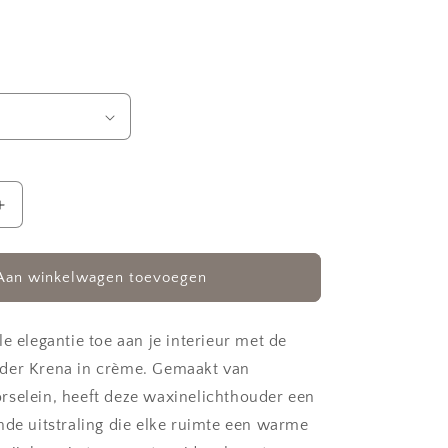
Aantal
verhogen
voor
houder
Waxinelichthouder
Aan winkelwagen toevoegen
Krena
e elegantie toe aan je interieur met de
der Krena in crème. Gemaakt van
selein, heeft deze waxinelichthouder een
nde uitstraling die elke ruimte een warme