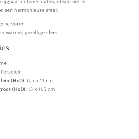
rkrijgbaar in twee maten, ideaal om te
r een harmonieuze sfeer.
erne vorm
en warme, gezellige sfeer
ies
me
Porselein
lein (HxD):
8,5 x 14 cm
groot (HxD):
13 x 11,5 cm