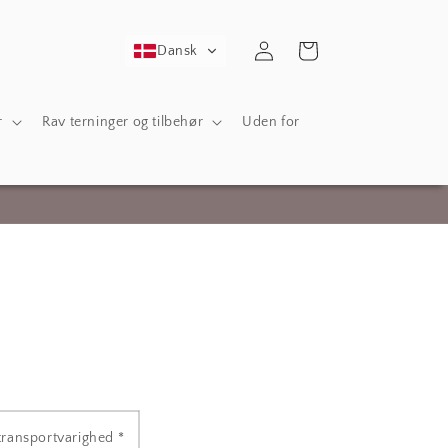
Log
Indkøbskurv
Dansk
ind
r
Rav terninger og tilbehør
Uden for
transportvarighed *