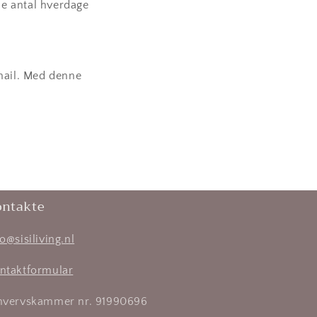
age
e antal hverdage
age
-mail. Med denne
age
age
ontakte
fo@sisiliving.nl
age
ntaktformular
hvervskammer nr. 91990696