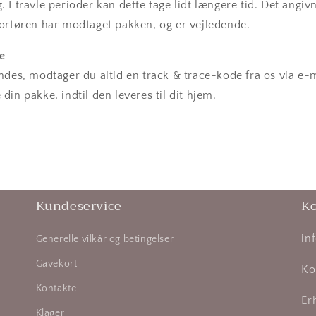
€ 130,00
2-7 arbejdsd
13,95 €
g.
I travle perioder kan dette tage lidt længere tid.
Det angivn
ortøren har modtaget pakken, og er vejledende.
2-7 arbejdsd
125 kr.
1.200 kr.
e
ndes, modtager du altid en track & trace-kode fra os via e
in pakke, indtil den leveres til dit hjem.
2-7 arbejdsd
16,95 €
€ 160,00
2-7 arbejdsd
75 PLN
700 PLN
Kundeservice
K
in
Generelle vilkår og betingelser
€ 200,00
2-7 arbejdsd
20,95 €
Gavekort
Ko
Kontakte
Er
Klager