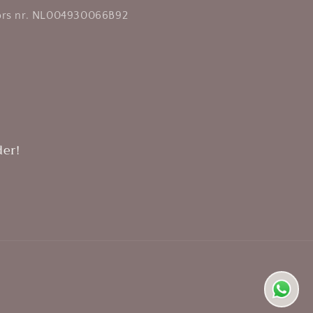
rs nr. NL004930066B92
er!