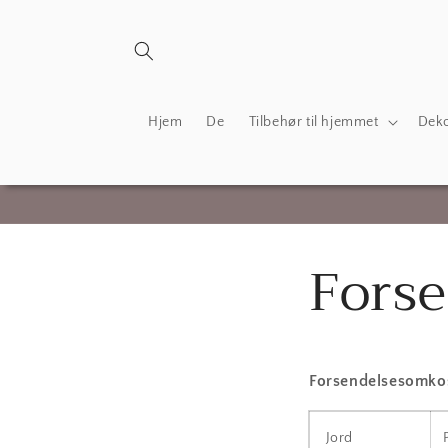
Gå til
indhold
Hjem
De
Tilbehør til hjemmet
Deko
Forse
Forsendelsesomkost
Jord