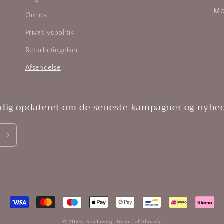
Mo
Om os
Privatlivspolitik
Returbetingelser
Afsendelse
 dig opdateret om de seneste kampagner og nyhed
Betalingsmetoder
© 2026,
Sisi Living
Drevet af Shopify