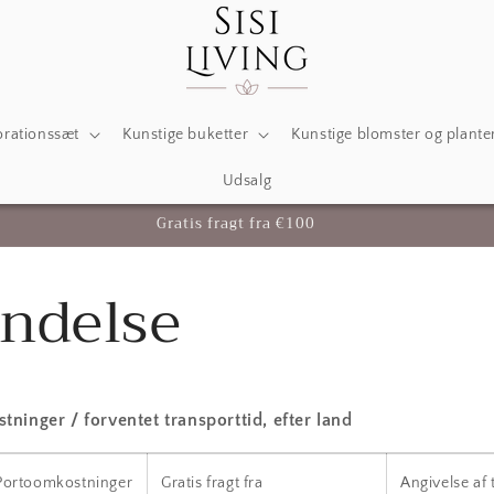
rationssæt
Kunstige buketter
Kunstige blomster og plante
Udsalg
Gratis fragt fra €100
ndelse
ninger / forventet transporttid, efter land
Portoomkostninger
Gratis fragt fra
Angivelse af 