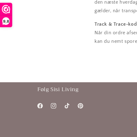
Østrig
den næste hverda
gælder, når transp
Anmeldelser
og
garantier
9,8
Danmark
Track & Trace-kod
9,8
(
121
)
Når din ordre afse
kan du nemt spore d
Ægte iværksættere
Portugal
Sikker online
Gode ​​forhold
Pålidelig information
Polen
Følg Sisi Living
Irland
Facebook
Instagram
TikTok
Pinterest