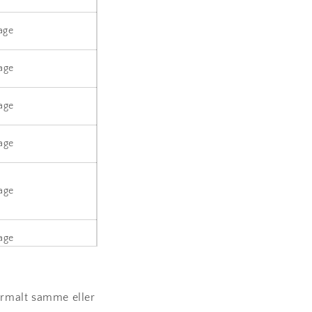
age
age
age
age
age
age
age
normalt samme eller