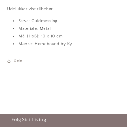
guld
guld
Udelukker vist tilbehør
Farve: Guldmessing
Materiale: Metal
Mål (HxB): 10 x 10 cm
Mærke: Homebound by Ky
Dele
Følg Sisi Living