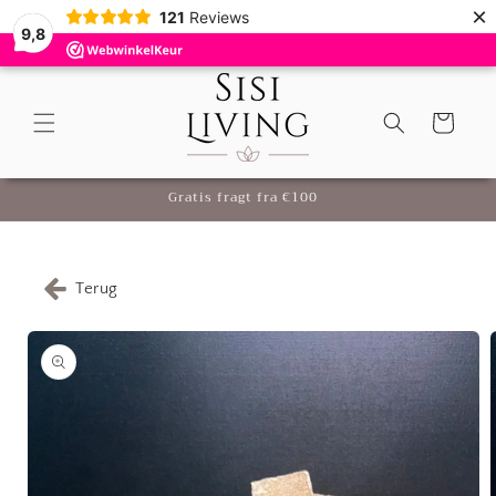
×
Gå til
121
Reviews
9,8
indhold
Indkøbskurv
Gratis fragt fra €100
Terug
å til
roduktoplysninger