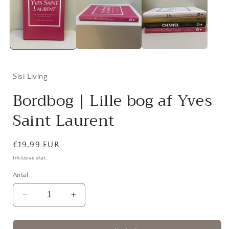
modus
Sisi Living
Bordbog | Lille bog af Yves
Saint Laurent
Normalpris
€19,99 EUR
Inklusive skat.
Antal
Reducer
Øg
antallet
antallet
for
for