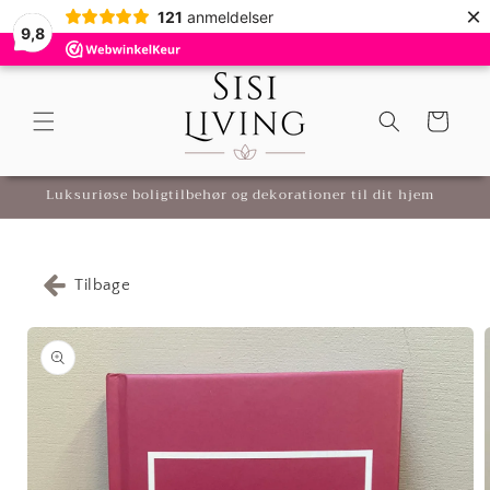
×
Gå til
121
anmeldelser
Anmeldelser
og
garantier
9,8
indhold
9,8
(
121
)
Indkøbskurv
Ægte iværksættere
Sikker online
Luksuriøse boligtilbehør og dekorationer til dit hjem
Gode ​​forhold
Pålidelig information
Tilbage
å til
roduktoplysninger