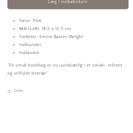
Bordbog
Bordbog
Læg i indkøbskurv
|
|
Lille
Lille
bog
bog
Farve: Pink
af
af
Mål (LxB): 18,5 x 12,5 cm
Yves
Yves
Forfatter: Emma Baxter-Wright
Saint
Saint
Laurent
Indbundet
Laurent
hollandsk
”En smuk bordbog er nu uundværlig i et smukt, stilrent
og stilfuldt interiør.”
Dele