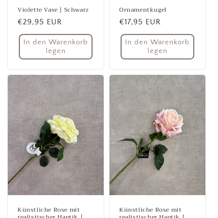
Violette Vase | Schwarz
Ornamentkugel
Normaler
€29,95 EUR
Normaler
€17,95 EUR
Preis
Preis
In den Warenkorb
In den Warenkorb
legen
legen
Künstliche Rose mit
Künstliche Rose mit
realistischer Haptik |
realistischer Haptik |