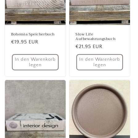
Bohemia Speicherbuch
Slow Life
Aufbewahrungsbuch
Normaler
€19,95 EUR
Normaler
€21,95 EUR
Preis
Preis
In den Warenkorb
In den Warenkorb
legen
legen