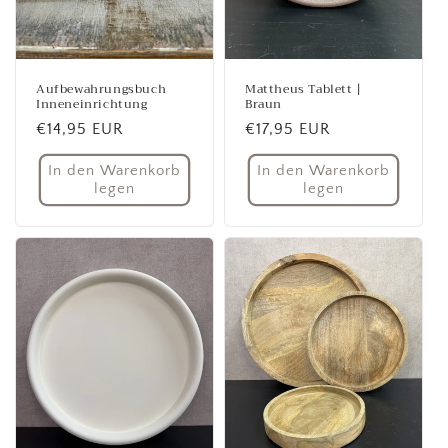
Aufbewahrungsbuch
Mattheus Tablett |
Inneneinrichtung
Braun
Normaler
€14,95 EUR
Normaler
€17,95 EUR
Preis
Preis
In den Warenkorb
In den Warenkorb
legen
legen