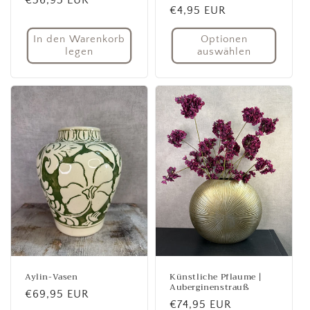
Normaler
€4,95 EUR
Preis
Preis
In den Warenkorb
Optionen
legen
auswählen
Aylin-Vasen
Künstliche Pflaume |
Auberginenstrauß
Normaler
€69,95 EUR
Normaler
€74,95 EUR