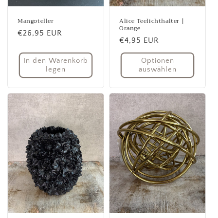
Mangoteller
Alice Teelichthalter |
Orange
Normaler
€26,95 EUR
Normaler
€4,95 EUR
Preis
Preis
In den Warenkorb
Optionen
legen
auswählen