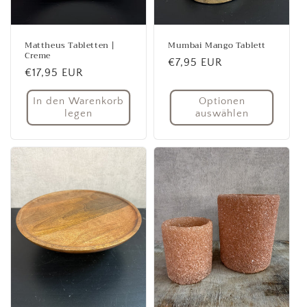
Mattheus Tabletten |
Mumbai Mango Tablett
Creme
Normaler
€7,95 EUR
Normaler
€17,95 EUR
Preis
Preis
In den Warenkorb
Optionen
legen
auswählen