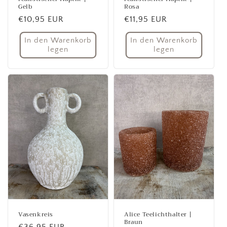
Gelb
Rosa
Normaler
€10,95 EUR
Normaler
€11,95 EUR
Preis
Preis
In den Warenkorb
In den Warenkorb
legen
legen
Vasenkreis
Alice Teelichthalter |
Braun
Normaler
€36,95 EUR