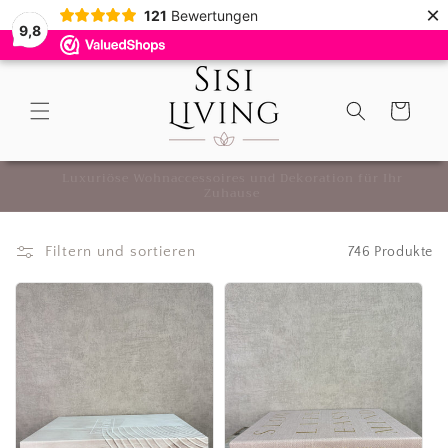
Direkt
×
121
Bewertungen
zum
9,8
Inhalt
9,8
(
121
)
Warenkorb
Luxuriöse Wohnaccessoires und Dekoration für Ihr
Zuhause
Filtern und sortieren
746 Produkte