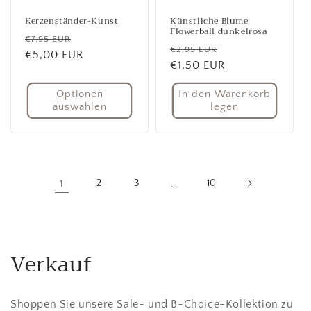
Kerzenständer-Kunst
Künstliche Blume
Flowerball dunkelrosa
Normaler
Verkaufspreis
€7,95 EUR
Normaler
Verkaufspreis
€2,95 EUR
Preis
€5,00 EUR
Preis
€1,50 EUR
Optionen
In den Warenkorb
auswählen
legen
1
2
3
…
10
Verkauf
Shoppen Sie unsere Sale- und B-Choice-Kollektion zu