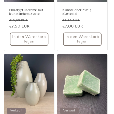
Eukalyptuscreme mit
Künstlicher Zweig
künstlichem Zweig
Blattgold
Normaler
Verkaufspreis
Normaler
Verkaufspreis
€10,95 EUR
€9,95 EUR
Preis
€7,50 EUR
Preis
€7,00 EUR
In den Warenkorb
In den Warenkorb
legen
legen
Verkauf
Verkauf