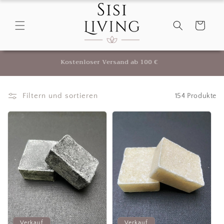
Direkt
zum
Inhalt
Warenkorb
Luxuriöse Wohnaccessoires und Dekoration für Ihr
Zuhause
Filtern und sortieren
154 Produkte
Verkauf
Verkauf