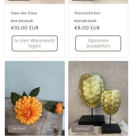
Vase des Elias
Nora Gerichte
Normaler
Verkaufspreis
Normaler
Verkaufspreis
€14,95 EUR
€12,95 EUR
Preis
€10,00 EUR
Preis
€8,00 EUR
In den Warenkorb
Optionen
legen
auswählen
Verkauf
Verkauf