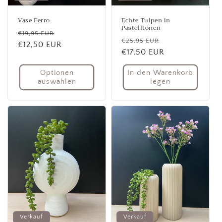
Vase Ferro
Echte Tulpen in
Pastelltönen
Normaler
Verkaufspreis
€19,95 EUR
Normaler
Verkaufspreis
€25,95 EUR
Preis
€12,50 EUR
Preis
€17,50 EUR
Optionen
In den Warenkorb
auswählen
legen
Verkauf
Verkauf