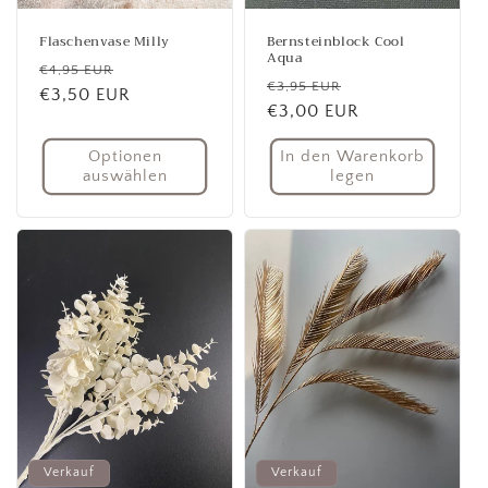
Flaschenvase Milly
Bernsteinblock Cool
Aqua
Normaler
Verkaufspreis
€4,95 EUR
Normaler
Verkaufspreis
€3,95 EUR
Preis
€3,50 EUR
Preis
€3,00 EUR
Optionen
In den Warenkorb
auswählen
legen
Verkauf
Verkauf