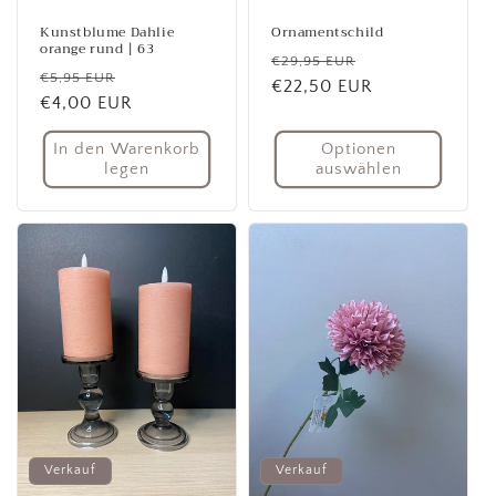
Kunstblume Dahlie
Ornamentschild
orange rund | 63
Normaler
Verkaufspreis
€29,95 EUR
Normaler
Verkaufspreis
€5,95 EUR
Preis
€22,50 EUR
Preis
€4,00 EUR
In den Warenkorb
Optionen
legen
auswählen
Verkauf
Verkauf