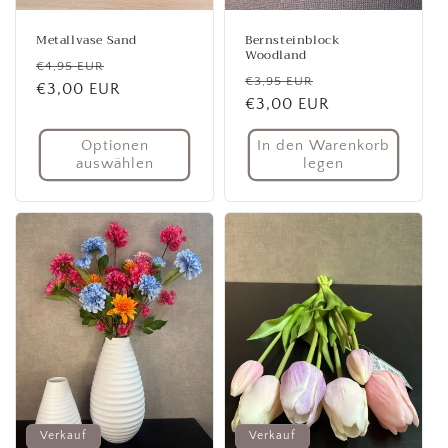
Metallvase Sand
Bernsteinblock
Woodland
Normaler
Verkaufspreis
€4,95 EUR
Normaler
Verkaufspreis
€3,95 EUR
Preis
€3,00 EUR
Preis
€3,00 EUR
Optionen
In den Warenkorb
auswählen
legen
Verkauf
Verkauf