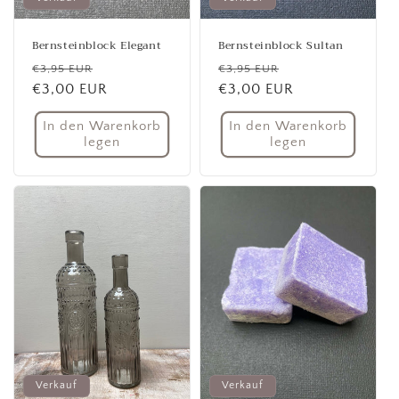
Bernsteinblock Elegant
Bernsteinblock Sultan
Normaler
Verkaufspreis
Normaler
Verkaufspreis
€3,95 EUR
€3,95 EUR
Preis
€3,00 EUR
Preis
€3,00 EUR
In den Warenkorb
In den Warenkorb
legen
legen
Verkauf
Verkauf