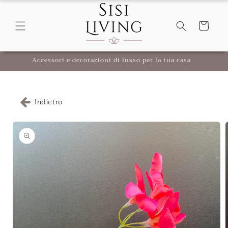
Vai
direttamente
ai contenuti
Carrello
Accessori e decorazioni di lusso per la tua casa
Indietro
Passa alle
informazioni
sul
prodotto