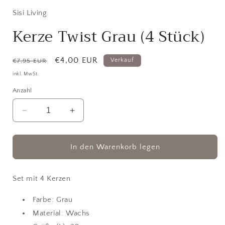
in
Modal
Sisi Living
öffnen
Kerze Twist Grau (4 Stück)
Normaler
Verkaufspreis
€4,00 EUR
Verkauf
€7,95 EUR
Preis
inkl. MwSt.
Anzahl
Verringere
Erhöhe
die
die
Menge
Menge
für
für
In den Warenkorb legen
Kerze
Kerze
Twist
Twist
Grau
Grau
Set mit 4 Kerzen
(4
(4
Stück)
Stück)
Farbe: Grau
Material: Wachs