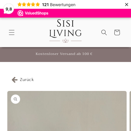
Direkt
×
121
Bewertungen
zum
9,8
Inhalt
9,8
(
121
)
Warenkorb
r
Kostenloser Versand ab 100 €
Zurück
oduktinformationen
ringen