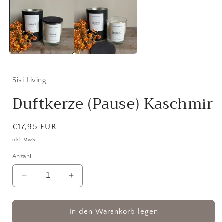
Modal
öffnen
ö
Sisi Living
Duftkerze (Pause) Kaschmir
Normaler
€17,95 EUR
Preis
inkl. MwSt.
Anzahl
Verringere
Erhöhe
die
die
Menge
Menge
für
für
In den Warenkorb legen
Duftkerze
Duftkerze