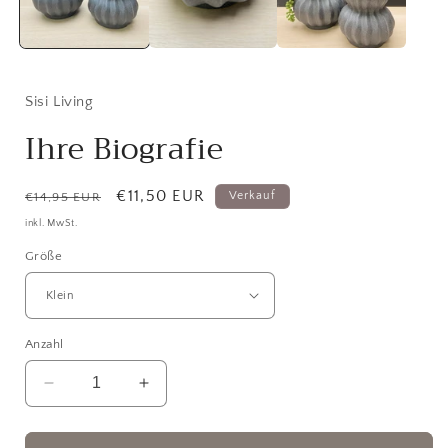
Sisi Living
Ihre Biografie
Normaler
Verkaufspreis
€11,50 EUR
Verkauf
€14,95 EUR
Preis
inkl. MwSt.
Größe
Anzahl
Verringere
Erhöhe
die
die
Menge
Menge