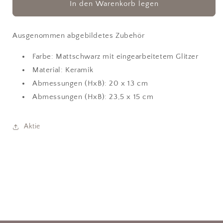
für
für
In den Warenkorb legen
Vase
Vase
Bio
Bio
Ausgenommen abgebildetes Zubehör
Farbe: Mattschwarz mit eingearbeitetem Glitzer
Material: Keramik
Abmessungen (HxB): 20 x 13 cm
Abmessungen (HxB): 23,5 x 15 cm
Aktie