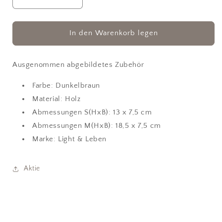
Verringere
Erhöhe
die
die
Menge
Menge
für
für
In den Warenkorb legen
Kerzenständer
Kerzenständer
aus
aus
Holz
Holz
Ausgenommen abgebildetes Zubehör
Farbe: Dunkelbraun
Material: Holz
Abmessungen S(HxB): 13 x 7,5 cm
Abmessungen M(HxB): 18,5 x 7,5 cm
Marke: Light & Leben
Aktie