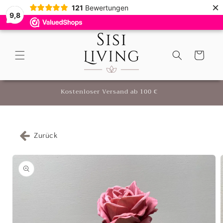
Direkt
×
121
Bewertungen
zum
9,8
Inhalt
9,8
(
121
)
Warenkorb
r
Kostenloser Versand ab 100 €
Zurück
oduktinformationen
ringen