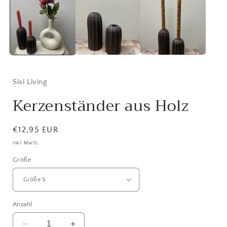
Modal
öffnen
ö
Sisi Living
Kerzenständer aus Holz
Normaler
€12,95 EUR
Preis
inkl. MwSt.
Größe
Anzahl