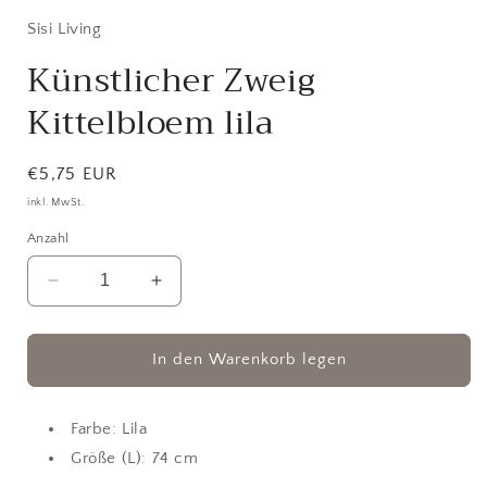
in
Modal
Sisi Living
öffnen
Künstlicher Zweig
Kittelbloem lila
Normaler
€5,75 EUR
Preis
inkl. MwSt.
Anzahl
Verringere
Erhöhe
die
die
Menge
Menge
für
für
In den Warenkorb legen
Künstlicher
Künstlicher
Zweig
Zweig
Kittelbloem
Kittelbloem
Farbe: Lila
lila
lila
Größe (L): 74 cm